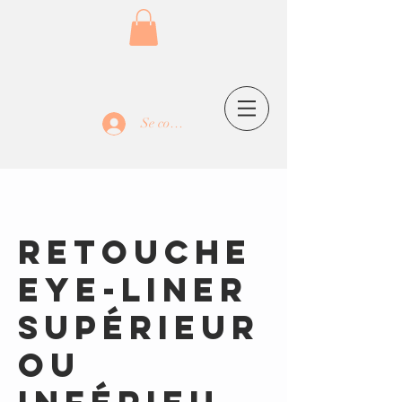
Se connecter
Retouche
eye-liner
supérieur
ou
Powered by
InnoTech Apps