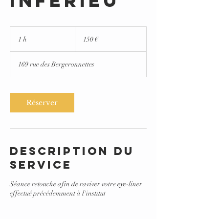
inférieu
150
euros
1 h
1
150 €
169 rue des Bergeronnettes
Réserver
Your 14 days trial has
expired.
The trial's over, but the show must go
Description du
on! 🎬 Upgrade now to keep your web
service
masterpiece in the spotlight.
Séance retouche afin de raviver votre eye-liner
effectué précédemment à l'institut