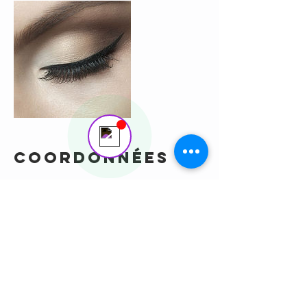
Corinne Ego
Online
💬bonjour
Coordonnées
169 Rue des Bergeronnettes, Bourg-lès-Valence,
France
+ 33659035705
corinne.ego@gmail.com